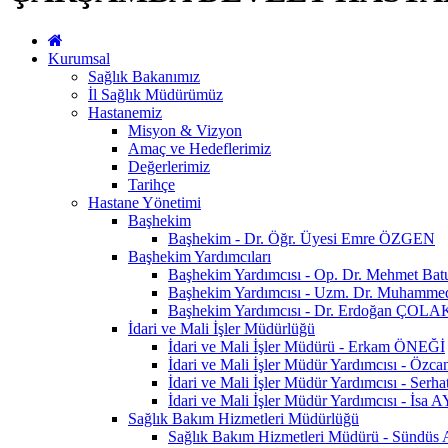
Kurumsal
Sağlık Bakanımız
İl Sağlık Müdürümüz
Hastanemiz
Misyon & Vizyon
Amaç ve Hedeflerimiz
Değerlerimiz
Tarihçe
Hastane Yönetimi
Başhekim
Başhekim - Dr. Öğr. Üyesi Emre ÖZGEN
Başhekim Yardımcıları
Başhekim Yardımcısı - Op. Dr. Mehmet Ba
Başhekim Yardımcısı - Uzm. Dr. Muhamm
Başhekim Yardımcısı - Dr. Erdoğan ÇOLA
İdari ve Mali İşler Müdürlüğü
İdari ve Mali İşler Müdürü - Erkam ÖNEĞİ
İdari ve Mali İşler Müdür Yardımcısı - Öz
İdari ve Mali İşler Müdür Yardımcısı - Se
İdari ve Mali İşler Müdür Yardımcısı - İsa
Sağlık Bakım Hizmetleri Müdürlüğü
Sağlık Bakım Hizmetleri Müdürü - Sündü