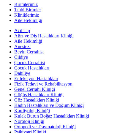
Birimlerimiz
Tıbbi Birimler
Kliniklerimiz
Aile Hekimliği
Acil Tıp
Ağız ve Diş Hastalıkları Kliniği
Aile Hekimliği
Anestezi
Beyin Cerrahisi
Cildiye
Çocuk Cerrahisi
Çocuk Hastalıkları
Dahiliye
Enfeksiyon Hastalıkları
Fizik Tedavi ve Rehabilitasyon
Genel Cerrahi Kliniği
Göğüs Hastalıkları Kliniği
Göz Hastalıkları Kliniği
Kadın Hastalıkları ve Doğum Kliniği
Kardiyoloji Kliniği
Kulak Burun Boğaz Hastalıkları Kliniği
Nöroloji Kliniği
Ortopedi ve Travmatoloji Kliniği
Psikiyatri Kliniği