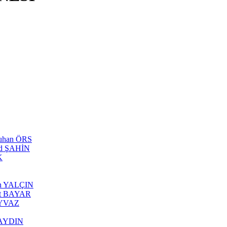
tuhan ÖRS
ed ŞAHİN
K
can YALÇIN
rhat BAYAR
 AYVAZ
s AYDIN