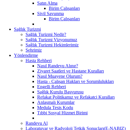
Satın Alma
Birim Çalışanları
Sivil Savunma
Birim Çalışanları
Sağlık Turizmi
Sağlık Turizmi Nedir?
Sağlık Turizmi Vizyonumuz
Sağlık Turizmi Hekimlerimiz
Şehrimiz
Yönlendirme
Hasta Rehberi
Nasıl Randevu Alınır?
Ziyaret Saatleri ve Hastane Kuralları
Nasıl Muayene Olurum?
Hasta - Çalışan Hakları ve Sorumlulukları
Engelli Rehberi
Sağlık Kurulu Başvurusu
Refakat Politikamız ve Refakatçi Kuralları
Anlaşmalı Kurumlar
Medula Tesis Kodu
Tıbbi Sosyal Hizmet Birimi
Randevu Al
Laboratuvar ve Radyoloji Tetkik Sonuçları(E-NABIZ)