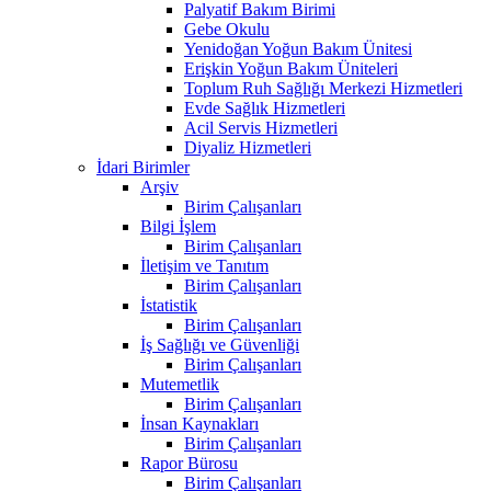
Palyatif Bakım Birimi
Gebe Okulu
Yenidoğan Yoğun Bakım Ünitesi
Erişkin Yoğun Bakım Üniteleri
Toplum Ruh Sağlığı Merkezi Hizmetleri
Evde Sağlık Hizmetleri
Acil Servis Hizmetleri
Diyaliz Hizmetleri
İdari Birimler
Arşiv
Birim Çalışanları
Bilgi İşlem
Birim Çalışanları
İletişim ve Tanıtım
Birim Çalışanları
İstatistik
Birim Çalışanları
İş Sağlığı ve Güvenliği
Birim Çalışanları
Mutemetlik
Birim Çalışanları
İnsan Kaynakları
Birim Çalışanları
Rapor Bürosu
Birim Çalışanları