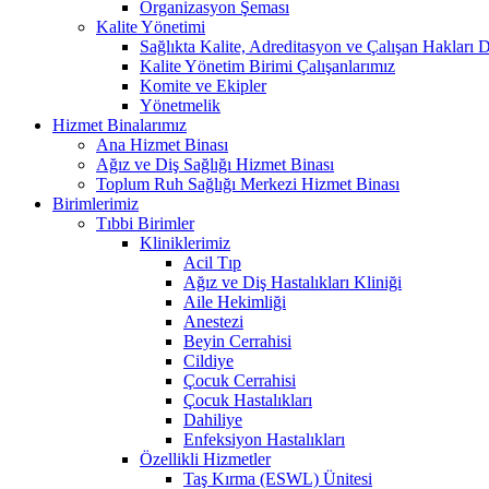
Organizasyon Şeması
Kalite Yönetimi
Sağlıkta Kalite, Adreditasyon ve Çalışan Hakları D
Kalite Yönetim Birimi Çalışanlarımız
Komite ve Ekipler
Yönetmelik
Hizmet Binalarımız
Ana Hizmet Binası
Ağız ve Diş Sağlığı Hizmet Binası
Toplum Ruh Sağlığı Merkezi Hizmet Binası
Birimlerimiz
Tıbbi Birimler
Kliniklerimiz
Acil Tıp
Ağız ve Diş Hastalıkları Kliniği
Aile Hekimliği
Anestezi
Beyin Cerrahisi
Cildiye
Çocuk Cerrahisi
Çocuk Hastalıkları
Dahiliye
Enfeksiyon Hastalıkları
Özellikli Hizmetler
Taş Kırma (ESWL) Ünitesi