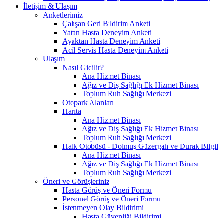
İletişim & Ulaşım
Anketlerimiz
Çalışan Geri Bildirim Anketi
Yatan Hasta Deneyim Anketi
Ayaktan Hasta Deneyim Anketi
Acil Servis Hasta Deneyim Anketi
Ulaşım
Nasıl Gidilir?
Ana Hizmet Binası
Ağız ve Diş Sağlığı Ek Hizmet Binası
Toplum Ruh Sağlığı Merkezi
Otopark Alanları
Harita
Ana Hizmet Binası
Ağız ve Diş Sağlığı Ek Hizmet Binası
Toplum Ruh Sağlığı Merkezi
Halk Otobüsü - Dolmuş Güzergah ve Durak Bilgil
Ana Hizmet Binası
Ağız ve Diş Sağlığı Ek Hizmet Binası
Toplum Ruh Sağlığı Merkezi
Öneri ve Görüşleriniz
Hasta Görüş ve Öneri Formu
Personel Görüş ve Öneri Formu
İstenmeyen Olay Bildirimi
Hasta Güvenliği Bildirimi