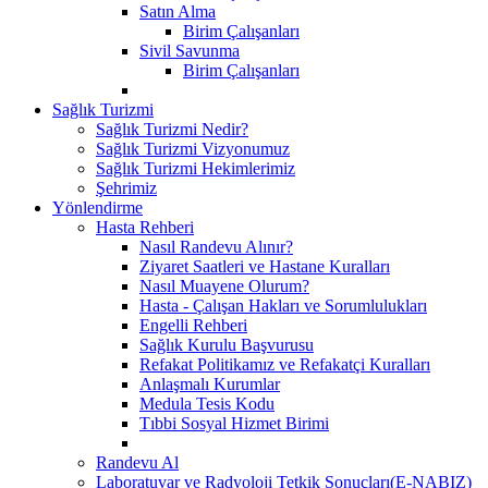
Satın Alma
Birim Çalışanları
Sivil Savunma
Birim Çalışanları
Sağlık Turizmi
Sağlık Turizmi Nedir?
Sağlık Turizmi Vizyonumuz
Sağlık Turizmi Hekimlerimiz
Şehrimiz
Yönlendirme
Hasta Rehberi
Nasıl Randevu Alınır?
Ziyaret Saatleri ve Hastane Kuralları
Nasıl Muayene Olurum?
Hasta - Çalışan Hakları ve Sorumlulukları
Engelli Rehberi
Sağlık Kurulu Başvurusu
Refakat Politikamız ve Refakatçi Kuralları
Anlaşmalı Kurumlar
Medula Tesis Kodu
Tıbbi Sosyal Hizmet Birimi
Randevu Al
Laboratuvar ve Radyoloji Tetkik Sonuçları(E-NABIZ)