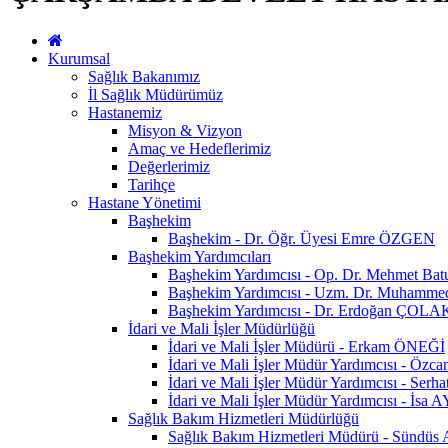
Kurumsal
Sağlık Bakanımız
İl Sağlık Müdürümüz
Hastanemiz
Misyon & Vizyon
Amaç ve Hedeflerimiz
Değerlerimiz
Tarihçe
Hastane Yönetimi
Başhekim
Başhekim - Dr. Öğr. Üyesi Emre ÖZGEN
Başhekim Yardımcıları
Başhekim Yardımcısı - Op. Dr. Mehmet Ba
Başhekim Yardımcısı - Uzm. Dr. Muhamm
Başhekim Yardımcısı - Dr. Erdoğan ÇOLA
İdari ve Mali İşler Müdürlüğü
İdari ve Mali İşler Müdürü - Erkam ÖNEĞİ
İdari ve Mali İşler Müdür Yardımcısı - Öz
İdari ve Mali İşler Müdür Yardımcısı - Se
İdari ve Mali İşler Müdür Yardımcısı - İsa
Sağlık Bakım Hizmetleri Müdürlüğü
Sağlık Bakım Hizmetleri Müdürü - Sündü