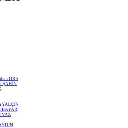
tuhan ÖRS
ed ŞAHİN
K
can YALÇIN
rhat BAYAR
 AYVAZ
s AYDIN