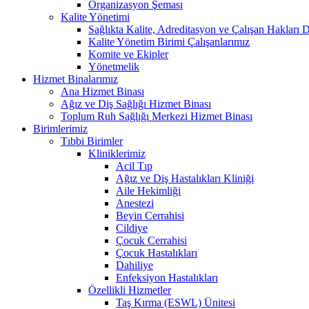
Organizasyon Şeması
Kalite Yönetimi
Sağlıkta Kalite, Adreditasyon ve Çalışan Hakları D
Kalite Yönetim Birimi Çalışanlarımız
Komite ve Ekipler
Yönetmelik
Hizmet Binalarımız
Ana Hizmet Binası
Ağız ve Diş Sağlığı Hizmet Binası
Toplum Ruh Sağlığı Merkezi Hizmet Binası
Birimlerimiz
Tıbbi Birimler
Kliniklerimiz
Acil Tıp
Ağız ve Diş Hastalıkları Kliniği
Aile Hekimliği
Anestezi
Beyin Cerrahisi
Cildiye
Çocuk Cerrahisi
Çocuk Hastalıkları
Dahiliye
Enfeksiyon Hastalıkları
Özellikli Hizmetler
Taş Kırma (ESWL) Ünitesi