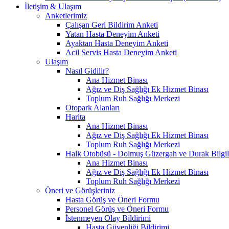
İletişim & Ulaşım
Anketlerimiz
Çalışan Geri Bildirim Anketi
Yatan Hasta Deneyim Anketi
Ayaktan Hasta Deneyim Anketi
Acil Servis Hasta Deneyim Anketi
Ulaşım
Nasıl Gidilir?
Ana Hizmet Binası
Ağız ve Diş Sağlığı Ek Hizmet Binası
Toplum Ruh Sağlığı Merkezi
Otopark Alanları
Harita
Ana Hizmet Binası
Ağız ve Diş Sağlığı Ek Hizmet Binası
Toplum Ruh Sağlığı Merkezi
Halk Otobüsü - Dolmuş Güzergah ve Durak Bilgil
Ana Hizmet Binası
Ağız ve Diş Sağlığı Ek Hizmet Binası
Toplum Ruh Sağlığı Merkezi
Öneri ve Görüşleriniz
Hasta Görüş ve Öneri Formu
Personel Görüş ve Öneri Formu
İstenmeyen Olay Bildirimi
Hasta Güvenliği Bildirimi