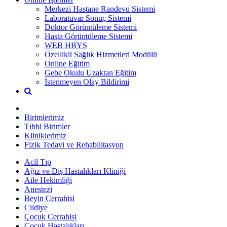
Merkezi Hastane Randevu Sistemi
Laboratuvar Sonuç Sistemi
Doktor Görüntüleme Sistemi
Hasta Görüntüleme Sistemi
WEB HBYS
Özellikli Sağlık Hizmetleri Modülü
Online Eğitim
Gebe Okulu Uzaktan Eğitim
İstenmeyen Olay Bildirimi
Birimlerimiz
Tıbbi Birimler
Kliniklerimiz
Fizik Tedavi ve Rehabilitasyon
Acil Tıp
Ağız ve Diş Hastalıkları Kliniği
Aile Hekimliği
Anestezi
Beyin Cerrahisi
Cildiye
Çocuk Cerrahisi
Çocuk Hastalıkları