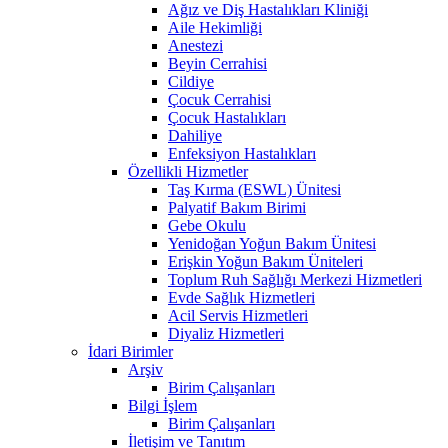
Ağız ve Diş Hastalıkları Kliniği
Aile Hekimliği
Anestezi
Beyin Cerrahisi
Cildiye
Çocuk Cerrahisi
Çocuk Hastalıkları
Dahiliye
Enfeksiyon Hastalıkları
Özellikli Hizmetler
Taş Kırma (ESWL) Ünitesi
Palyatif Bakım Birimi
Gebe Okulu
Yenidoğan Yoğun Bakım Ünitesi
Erişkin Yoğun Bakım Üniteleri
Toplum Ruh Sağlığı Merkezi Hizmetleri
Evde Sağlık Hizmetleri
Acil Servis Hizmetleri
Diyaliz Hizmetleri
İdari Birimler
Arşiv
Birim Çalışanları
Bilgi İşlem
Birim Çalışanları
İletişim ve Tanıtım