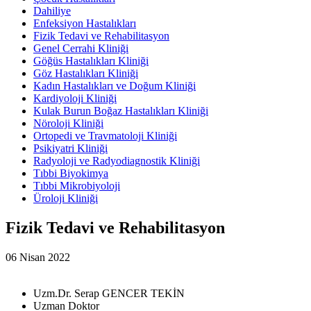
Dahiliye
Enfeksiyon Hastalıkları
Fizik Tedavi ve Rehabilitasyon
Genel Cerrahi Kliniği
Göğüs Hastalıkları Kliniği
Göz Hastalıkları Kliniği
Kadın Hastalıkları ve Doğum Kliniği
Kardiyoloji Kliniği
Kulak Burun Boğaz Hastalıkları Kliniği
Nöroloji Kliniği
Ortopedi ve Travmatoloji Kliniği
Psikiyatri Kliniği
Radyoloji ve Radyodiagnostik Kliniği
Tıbbi Biyokimya
Tıbbi Mikrobiyoloji
Üroloji Kliniği
Fizik Tedavi ve Rehabilitasyon
06 Nisan 2022
Uzm.Dr. Serap GENCER TEKİN
Uzman Doktor