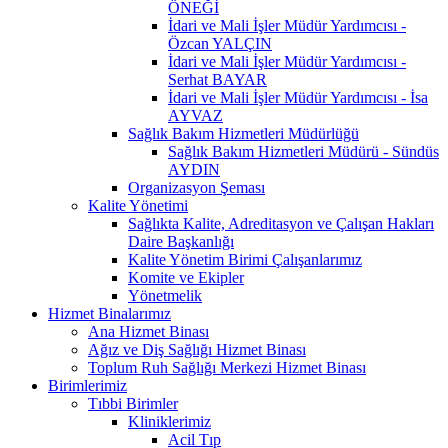
ÖNEĞİ
İdari ve Mali İşler Müdür Yardımcısı -
Özcan YALÇIN
İdari ve Mali İşler Müdür Yardımcısı -
Serhat BAYAR
İdari ve Mali İşler Müdür Yardımcısı - İsa
AYVAZ
Sağlık Bakım Hizmetleri Müdürlüğü
Sağlık Bakım Hizmetleri Müdürü - Sündüs
AYDIN
Organizasyon Şeması
Kalite Yönetimi
Sağlıkta Kalite, Adreditasyon ve Çalışan Hakları
Daire Başkanlığı
Kalite Yönetim Birimi Çalışanlarımız
Komite ve Ekipler
Yönetmelik
Hizmet Binalarımız
Ana Hizmet Binası
Ağız ve Diş Sağlığı Hizmet Binası
Toplum Ruh Sağlığı Merkezi Hizmet Binası
Birimlerimiz
Tıbbi Birimler
Kliniklerimiz
Acil Tıp