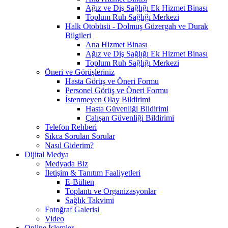
Ağız ve Diş Sağlığı Ek Hizmet Binası
Toplum Ruh Sağlığı Merkezi
Halk Otobüsü - Dolmuş Güzergah ve Durak
Bilgileri
Ana Hizmet Binası
Ağız ve Diş Sağlığı Ek Hizmet Binası
Toplum Ruh Sağlığı Merkezi
Öneri ve Görüşleriniz
Hasta Görüş ve Öneri Formu
Personel Görüş ve Öneri Formu
İstenmeyen Olay Bildirimi
Hasta Güvenliği Bildirimi
Çalışan Güvenliği Bildirimi
Telefon Rehberi
Sıkca Sorulan Sorular
Nasıl Giderim?
Dijital Medya
Medyada Biz
İletişim & Tanıtım Faaliyetleri
E-Bülten
Toplantı ve Organizasyonlar
Sağlık Takvimi
Fotoğraf Galerisi
Video
Online İşlemler