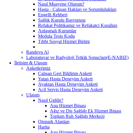
Nasıl Muayene Olurum?
Hasta - Çalışan Hakları ve Sorumlulukları
Engelli Rehberi
Sağlık Kurulu Başvurusu
Refakat Politikamız ve Refakatçi Kuralları
Anlaşmalı Kurumlar
Medula Tesis Kodu
Tıbbi Sosyal Hizmet Birimi
Randevu Al
Laboratuvar ve Radyoloji Tetkik Sonuçları(E-NABIZ)
İletişim & Ulaşım
Anketlerimiz
Çalışan Geri Bildirim Anketi
Yatan Hasta Deneyim Anketi
Ayaktan Hasta Deneyim Anketi
Acil Servis Hasta Deneyim Anketi
Ulaşım
Nasıl Gidilir?
Ana Hizmet Binası
Ağız ve Diş Sağlığı Ek Hizmet Binası
Toplum Ruh Sağlığı Merkezi
Otopark Alanları
Harita
Ana Hizmet Binası