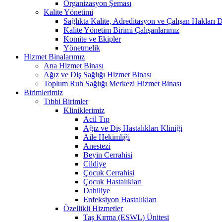
Organizasyon Şeması
Kalite Yönetimi
Sağlıkta Kalite, Adreditasyon ve Çalışan Hakları D
Kalite Yönetim Birimi Çalışanlarımız
Komite ve Ekipler
Yönetmelik
Hizmet Binalarımız
Ana Hizmet Binası
Ağız ve Diş Sağlığı Hizmet Binası
Toplum Ruh Sağlığı Merkezi Hizmet Binası
Birimlerimiz
Tıbbi Birimler
Kliniklerimiz
Acil Tıp
Ağız ve Diş Hastalıkları Kliniği
Aile Hekimliği
Anestezi
Beyin Cerrahisi
Cildiye
Çocuk Cerrahisi
Çocuk Hastalıkları
Dahiliye
Enfeksiyon Hastalıkları
Özellikli Hizmetler
Taş Kırma (ESWL) Ünitesi