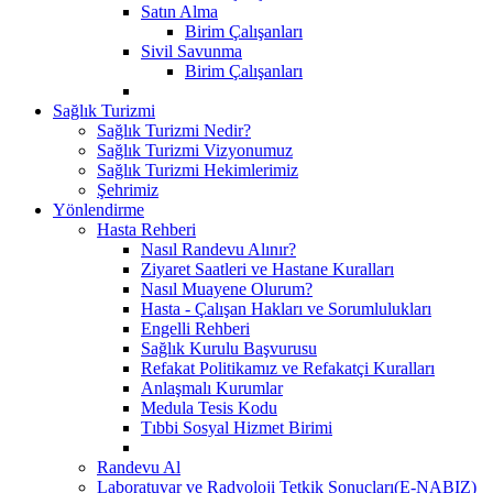
Satın Alma
Birim Çalışanları
Sivil Savunma
Birim Çalışanları
Sağlık Turizmi
Sağlık Turizmi Nedir?
Sağlık Turizmi Vizyonumuz
Sağlık Turizmi Hekimlerimiz
Şehrimiz
Yönlendirme
Hasta Rehberi
Nasıl Randevu Alınır?
Ziyaret Saatleri ve Hastane Kuralları
Nasıl Muayene Olurum?
Hasta - Çalışan Hakları ve Sorumlulukları
Engelli Rehberi
Sağlık Kurulu Başvurusu
Refakat Politikamız ve Refakatçi Kuralları
Anlaşmalı Kurumlar
Medula Tesis Kodu
Tıbbi Sosyal Hizmet Birimi
Randevu Al
Laboratuvar ve Radyoloji Tetkik Sonuçları(E-NABIZ)