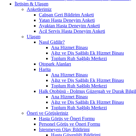
İletişim & Ulaşım
Anketlerimiz
Çalışan Geri Bildirim Anketi
Yatan Hasta Deneyim Anketi
Ayaktan Hasta Deneyim Anketi
Acil Servis Hasta Deneyim Anketi
Ulaşım
Nasıl Gidilir?
Ana Hizmet Binası
Ağız ve Diş Sağlığı Ek Hizmet Binası
Toplum Ruh Sağlığı Merkezi
Otopark Alanları
Harita
Ana Hizmet Binası
Ağız ve Diş Sağlığı Ek Hizmet Binası
Toplum Ruh Sağlığı Merkezi
Halk Otobüsü - Dolmuş Güzergah ve Durak Bilgil
Ana Hizmet Binası
Ağız ve Diş Sağlığı Ek Hizmet Binası
Toplum Ruh Sağlığı Merkezi
Öneri ve Görüşleriniz
Hasta Görüş ve Öneri Formu
Personel Görüş ve Öneri Formu
İstenmeyen Olay Bildirimi
Hasta Güvenliği Bildirimi