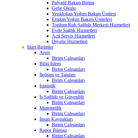
Palyatif Bakım Birimi
Gebe Okulu
Yenidoğan Yoğun Bakım Ünitesi
Erişkin Yoğun Bakım Üniteleri
Toplum Ruh Sağlığı Merkezi Hizmetleri
Evde Sağlık Hizmetleri
Acil Servis Hizmetleri
Diyaliz Hizmetleri
İdari Birimler
Arşiv
Birim Çalışanları
Bilgi İşlem
Birim Çalışanları
İletişim ve Tanıtım
Birim Çalışanları
İstatistik
Birim Çalışanları
İş Sağlığı ve Güvenliği
Birim Çalışanları
Mutemetlik
Birim Çalışanları
İnsan Kaynakları
Birim Çalışanları
Rapor Bürosu
Birim Çalışanları