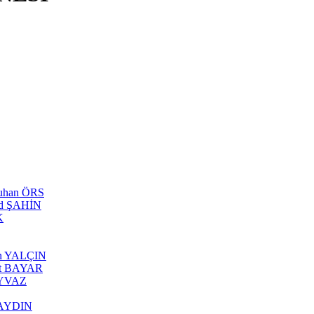
tuhan ÖRS
ed ŞAHİN
K
can YALÇIN
rhat BAYAR
 AYVAZ
s AYDIN