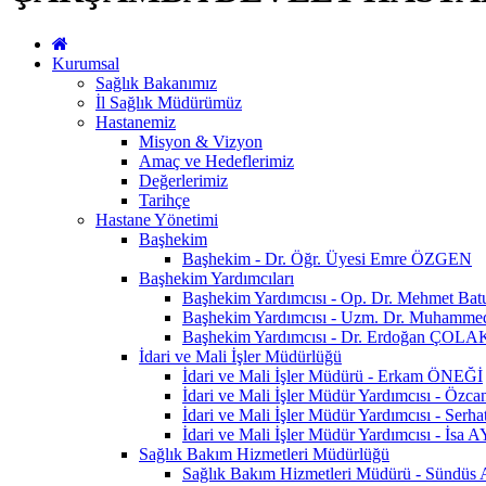
Kurumsal
Sağlık Bakanımız
İl Sağlık Müdürümüz
Hastanemiz
Misyon & Vizyon
Amaç ve Hedeflerimiz
Değerlerimiz
Tarihçe
Hastane Yönetimi
Başhekim
Başhekim - Dr. Öğr. Üyesi Emre ÖZGEN
Başhekim Yardımcıları
Başhekim Yardımcısı - Op. Dr. Mehmet Ba
Başhekim Yardımcısı - Uzm. Dr. Muhamm
Başhekim Yardımcısı - Dr. Erdoğan ÇOLA
İdari ve Mali İşler Müdürlüğü
İdari ve Mali İşler Müdürü - Erkam ÖNEĞİ
İdari ve Mali İşler Müdür Yardımcısı - Öz
İdari ve Mali İşler Müdür Yardımcısı - Se
İdari ve Mali İşler Müdür Yardımcısı - İsa
Sağlık Bakım Hizmetleri Müdürlüğü
Sağlık Bakım Hizmetleri Müdürü - Sündü