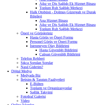
Ağız ve Diş Sağlığı Ek Hizmet Binası
Toplum Ruh Sağlığı Merkezi
Halk Otobüsü - Dolmuş Güzergah ve Durak
Bilgileri
Ana Hizmet Binası
Ağız ve Diş Sağlığı Ek Hizmet Binası
Toplum Ruh Sağlığı Merkezi
Öneri ve Görüşleriniz
Hasta Görüş ve Öneri Formu
Personel Görüş ve Öneri Formu
İstenmeyen Olay Bildirimi
Hasta Güvenliği Bildirimi
Çalışan Güvenliği Bildirimi
Telefon Rehberi
Sıkca Sorulan Sorular
Nasıl Giderim?
Dijital Medya
Medyada Biz
İletişim & Tanıtım Faaliyetleri
E-Bülten
Toplantı ve Organizasyonlar
Sağlık Takvimi
Fotoğraf Galerisi
Video
Online İşlemler