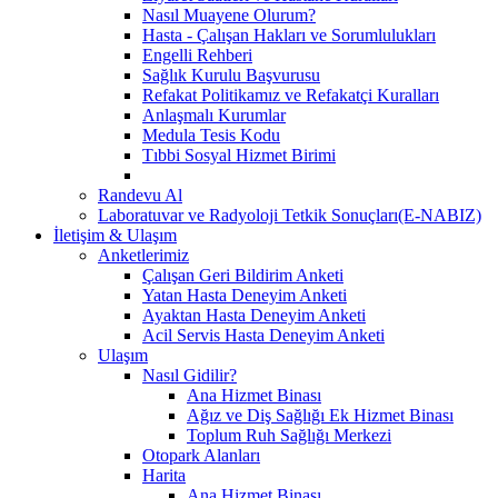
Nasıl Muayene Olurum?
Hasta - Çalışan Hakları ve Sorumlulukları
Engelli Rehberi
Sağlık Kurulu Başvurusu
Refakat Politikamız ve Refakatçi Kuralları
Anlaşmalı Kurumlar
Medula Tesis Kodu
Tıbbi Sosyal Hizmet Birimi
Randevu Al
Laboratuvar ve Radyoloji Tetkik Sonuçları(E-NABIZ)
İletişim & Ulaşım
Anketlerimiz
Çalışan Geri Bildirim Anketi
Yatan Hasta Deneyim Anketi
Ayaktan Hasta Deneyim Anketi
Acil Servis Hasta Deneyim Anketi
Ulaşım
Nasıl Gidilir?
Ana Hizmet Binası
Ağız ve Diş Sağlığı Ek Hizmet Binası
Toplum Ruh Sağlığı Merkezi
Otopark Alanları
Harita
Ana Hizmet Binası