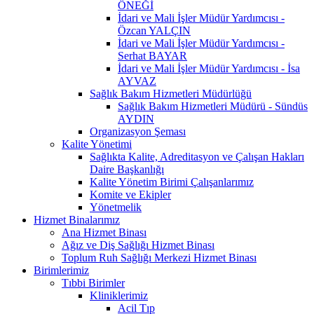
ÖNEĞİ
İdari ve Mali İşler Müdür Yardımcısı -
Özcan YALÇIN
İdari ve Mali İşler Müdür Yardımcısı -
Serhat BAYAR
İdari ve Mali İşler Müdür Yardımcısı - İsa
AYVAZ
Sağlık Bakım Hizmetleri Müdürlüğü
Sağlık Bakım Hizmetleri Müdürü - Sündüs
AYDIN
Organizasyon Şeması
Kalite Yönetimi
Sağlıkta Kalite, Adreditasyon ve Çalışan Hakları
Daire Başkanlığı
Kalite Yönetim Birimi Çalışanlarımız
Komite ve Ekipler
Yönetmelik
Hizmet Binalarımız
Ana Hizmet Binası
Ağız ve Diş Sağlığı Hizmet Binası
Toplum Ruh Sağlığı Merkezi Hizmet Binası
Birimlerimiz
Tıbbi Birimler
Kliniklerimiz
Acil Tıp