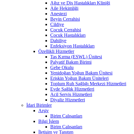
Ağız ve Diş Hastalıkları Kliniği
Aile Hekimliği
Anestezi
Beyin Cerrahisi
Cildiye
Çocuk Cerrahisi
Çocuk Hastalıkları
Dahiliye
Enfeksiyon Hastalıkları
Özellikli Hizmetler
Taş Kırma (ESWL) Ünitesi
Palyatif Bakım Birimi
Gebe Okulu
Yenidoğan Yoğun Bakım Ünitesi
Erişkin Yoğun Bakım Üniteleri
Toplum Ruh Sağlığı Merkezi Hizmetleri
Evde Sağlık Hizmetleri
Acil Servis Hizmetleri
Diyaliz Hizmetleri
İdari Birimler
Arşiv
Birim Çalışanları
Bilgi İşlem
Birim Çalışanları
İletişim ve Tanıtım