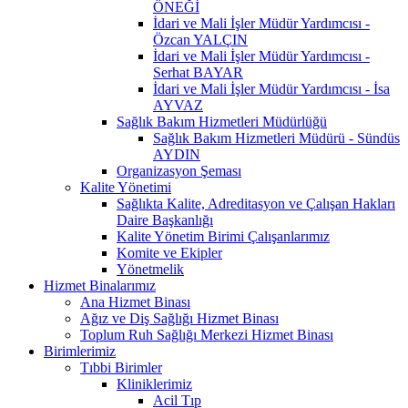
ÖNEĞİ
İdari ve Mali İşler Müdür Yardımcısı -
Özcan YALÇIN
İdari ve Mali İşler Müdür Yardımcısı -
Serhat BAYAR
İdari ve Mali İşler Müdür Yardımcısı - İsa
AYVAZ
Sağlık Bakım Hizmetleri Müdürlüğü
Sağlık Bakım Hizmetleri Müdürü - Sündüs
AYDIN
Organizasyon Şeması
Kalite Yönetimi
Sağlıkta Kalite, Adreditasyon ve Çalışan Hakları
Daire Başkanlığı
Kalite Yönetim Birimi Çalışanlarımız
Komite ve Ekipler
Yönetmelik
Hizmet Binalarımız
Ana Hizmet Binası
Ağız ve Diş Sağlığı Hizmet Binası
Toplum Ruh Sağlığı Merkezi Hizmet Binası
Birimlerimiz
Tıbbi Birimler
Kliniklerimiz
Acil Tıp