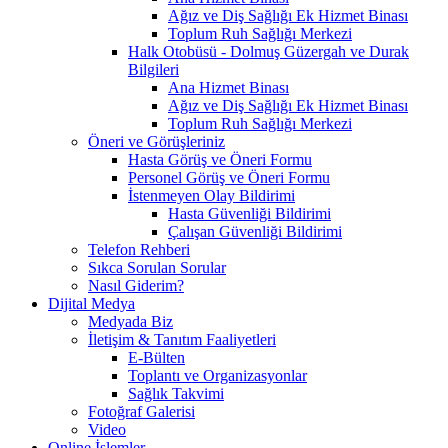
Ağız ve Diş Sağlığı Ek Hizmet Binası
Toplum Ruh Sağlığı Merkezi
Halk Otobüsü - Dolmuş Güzergah ve Durak
Bilgileri
Ana Hizmet Binası
Ağız ve Diş Sağlığı Ek Hizmet Binası
Toplum Ruh Sağlığı Merkezi
Öneri ve Görüşleriniz
Hasta Görüş ve Öneri Formu
Personel Görüş ve Öneri Formu
İstenmeyen Olay Bildirimi
Hasta Güvenliği Bildirimi
Çalışan Güvenliği Bildirimi
Telefon Rehberi
Sıkca Sorulan Sorular
Nasıl Giderim?
Dijital Medya
Medyada Biz
İletişim & Tanıtım Faaliyetleri
E-Bülten
Toplantı ve Organizasyonlar
Sağlık Takvimi
Fotoğraf Galerisi
Video
Online İşlemler