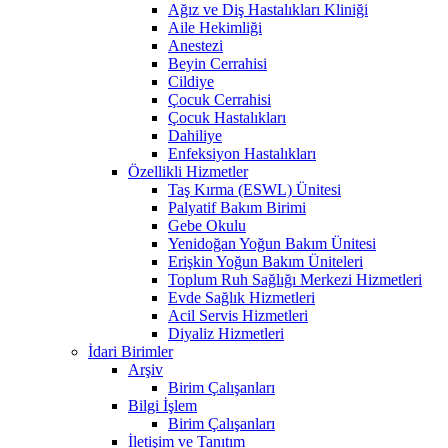
Ağız ve Diş Hastalıkları Kliniği
Aile Hekimliği
Anestezi
Beyin Cerrahisi
Cildiye
Çocuk Cerrahisi
Çocuk Hastalıkları
Dahiliye
Enfeksiyon Hastalıkları
Özellikli Hizmetler
Taş Kırma (ESWL) Ünitesi
Palyatif Bakım Birimi
Gebe Okulu
Yenidoğan Yoğun Bakım Ünitesi
Erişkin Yoğun Bakım Üniteleri
Toplum Ruh Sağlığı Merkezi Hizmetleri
Evde Sağlık Hizmetleri
Acil Servis Hizmetleri
Diyaliz Hizmetleri
İdari Birimler
Arşiv
Birim Çalışanları
Bilgi İşlem
Birim Çalışanları
İletişim ve Tanıtım