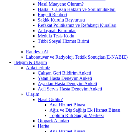
Nasıl Muayene Olurum?
Hasta - Çalışan Hakları ve Sorumlulukları
Engelli Rehberi
Sağlık Kurulu Başvurusu
Refakat Politikamız ve Refakatçi Kuralları
Anlaşmalı Kurumlar
Medula Tesis Kodu
Tıbbi Sosyal Hizmet Birimi
Randevu Al
Laboratuvar ve Radyoloji Tetkik Sonuçları(E-NABIZ)
İletişim & Ulaşım
Anketlerimiz
Çalışan Geri Bildirim Anketi
Yatan Hasta Deneyim Anketi
Ayaktan Hasta Deneyim Anketi
Acil Servis Hasta Deneyim Anketi
Ulaşım
Nasıl Gidilir?
Ana Hizmet Binası
Ağız ve Diş Sağlığı Ek Hizmet Binası
Toplum Ruh Sağlığı Merkezi
Otopark Alanları
Harita
Ana Hizmet Binası