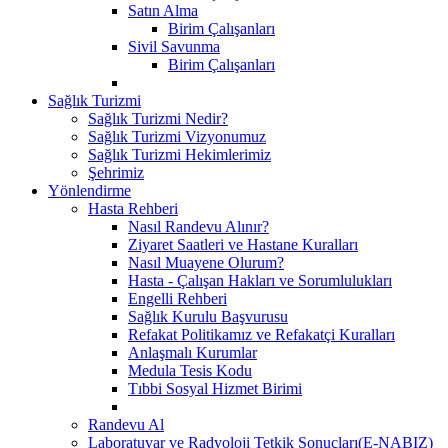
Satın Alma
Birim Çalışanları
Sivil Savunma
Birim Çalışanları
Sağlık Turizmi
Sağlık Turizmi Nedir?
Sağlık Turizmi Vizyonumuz
Sağlık Turizmi Hekimlerimiz
Şehrimiz
Yönlendirme
Hasta Rehberi
Nasıl Randevu Alınır?
Ziyaret Saatleri ve Hastane Kuralları
Nasıl Muayene Olurum?
Hasta - Çalışan Hakları ve Sorumlulukları
Engelli Rehberi
Sağlık Kurulu Başvurusu
Refakat Politikamız ve Refakatçi Kuralları
Anlaşmalı Kurumlar
Medula Tesis Kodu
Tıbbi Sosyal Hizmet Birimi
Randevu Al
Laboratuvar ve Radyoloji Tetkik Sonuçları(E-NABIZ)