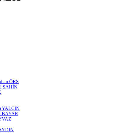
tuhan ÖRS
ed ŞAHİN
K
can YALÇIN
rhat BAYAR
 AYVAZ
s AYDIN