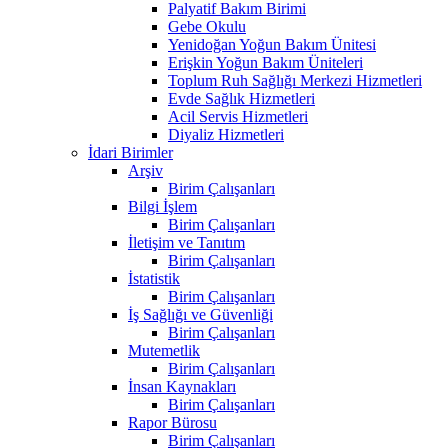
Palyatif Bakım Birimi
Gebe Okulu
Yenidoğan Yoğun Bakım Ünitesi
Erişkin Yoğun Bakım Üniteleri
Toplum Ruh Sağlığı Merkezi Hizmetleri
Evde Sağlık Hizmetleri
Acil Servis Hizmetleri
Diyaliz Hizmetleri
İdari Birimler
Arşiv
Birim Çalışanları
Bilgi İşlem
Birim Çalışanları
İletişim ve Tanıtım
Birim Çalışanları
İstatistik
Birim Çalışanları
İş Sağlığı ve Güvenliği
Birim Çalışanları
Mutemetlik
Birim Çalışanları
İnsan Kaynakları
Birim Çalışanları
Rapor Bürosu
Birim Çalışanları