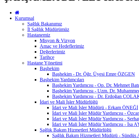
Kurumsal
Sağlık Bakanımız
İl Sağlık Müdürümüz
Hastanemiz
Misyon & Vizyon
Amaç ve Hedeflerimiz
Değerlerimiz
Tarihçe
Hastane Yönetimi
Başhekim
Başhekim - Dr. Öğr. Üyesi Emre ÖZGEN
Başhekim Yardımcıları
Başhekim Yardımcısı - Op. Dr. Mehmet Ba
Başhekim Yardımcısı - Uzm. Dr. Muhamm
Başhekim Yardımcısı - Dr. Erdoğan ÇOLA
İdari ve Mali İşler Müdürlüğü
İdari ve Mali İşler Müdürü - Erkam ÖNEĞİ
İdari ve Mali İşler Müdür Yardımcısı - Öz
İdari ve Mali İşler Müdür Yardımcısı - Se
İdari ve Mali İşler Müdür Yardımcısı - İsa
Sağlık Bakım Hizmetleri Müdürlüğü
Sağlık Bakım Hizmetleri Müdürü - Sündü