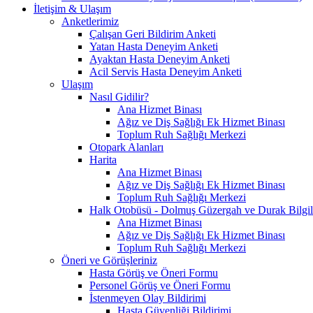
İletişim & Ulaşım
Anketlerimiz
Çalışan Geri Bildirim Anketi
Yatan Hasta Deneyim Anketi
Ayaktan Hasta Deneyim Anketi
Acil Servis Hasta Deneyim Anketi
Ulaşım
Nasıl Gidilir?
Ana Hizmet Binası
Ağız ve Diş Sağlığı Ek Hizmet Binası
Toplum Ruh Sağlığı Merkezi
Otopark Alanları
Harita
Ana Hizmet Binası
Ağız ve Diş Sağlığı Ek Hizmet Binası
Toplum Ruh Sağlığı Merkezi
Halk Otobüsü - Dolmuş Güzergah ve Durak Bilgil
Ana Hizmet Binası
Ağız ve Diş Sağlığı Ek Hizmet Binası
Toplum Ruh Sağlığı Merkezi
Öneri ve Görüşleriniz
Hasta Görüş ve Öneri Formu
Personel Görüş ve Öneri Formu
İstenmeyen Olay Bildirimi
Hasta Güvenliği Bildirimi