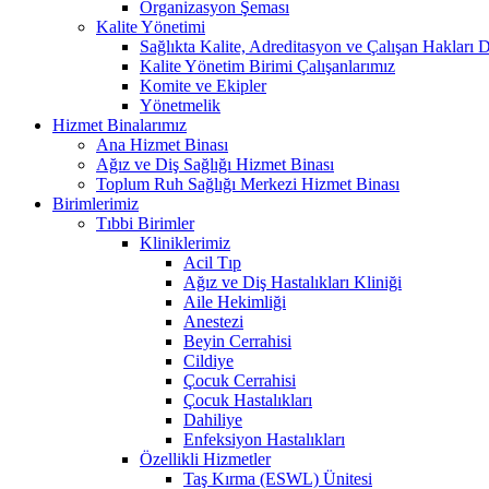
Organizasyon Şeması
Kalite Yönetimi
Sağlıkta Kalite, Adreditasyon ve Çalışan Hakları D
Kalite Yönetim Birimi Çalışanlarımız
Komite ve Ekipler
Yönetmelik
Hizmet Binalarımız
Ana Hizmet Binası
Ağız ve Diş Sağlığı Hizmet Binası
Toplum Ruh Sağlığı Merkezi Hizmet Binası
Birimlerimiz
Tıbbi Birimler
Kliniklerimiz
Acil Tıp
Ağız ve Diş Hastalıkları Kliniği
Aile Hekimliği
Anestezi
Beyin Cerrahisi
Cildiye
Çocuk Cerrahisi
Çocuk Hastalıkları
Dahiliye
Enfeksiyon Hastalıkları
Özellikli Hizmetler
Taş Kırma (ESWL) Ünitesi