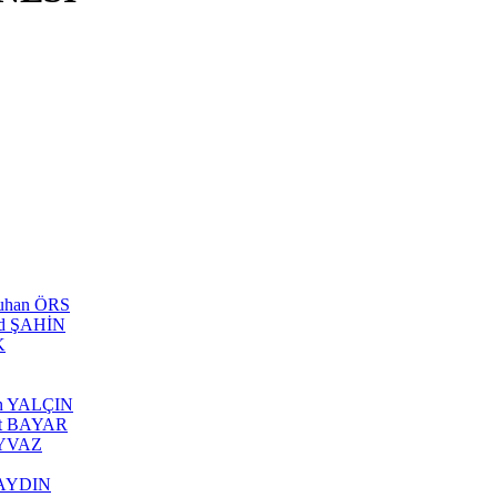
tuhan ÖRS
ed ŞAHİN
K
can YALÇIN
rhat BAYAR
 AYVAZ
s AYDIN