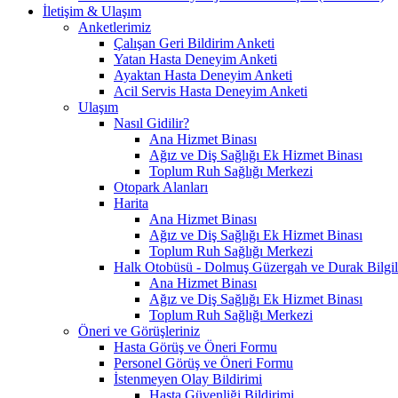
İletişim & Ulaşım
Anketlerimiz
Çalışan Geri Bildirim Anketi
Yatan Hasta Deneyim Anketi
Ayaktan Hasta Deneyim Anketi
Acil Servis Hasta Deneyim Anketi
Ulaşım
Nasıl Gidilir?
Ana Hizmet Binası
Ağız ve Diş Sağlığı Ek Hizmet Binası
Toplum Ruh Sağlığı Merkezi
Otopark Alanları
Harita
Ana Hizmet Binası
Ağız ve Diş Sağlığı Ek Hizmet Binası
Toplum Ruh Sağlığı Merkezi
Halk Otobüsü - Dolmuş Güzergah ve Durak Bilgil
Ana Hizmet Binası
Ağız ve Diş Sağlığı Ek Hizmet Binası
Toplum Ruh Sağlığı Merkezi
Öneri ve Görüşleriniz
Hasta Görüş ve Öneri Formu
Personel Görüş ve Öneri Formu
İstenmeyen Olay Bildirimi
Hasta Güvenliği Bildirimi