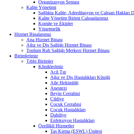
Organizasyon Şeması
Kalite Yönetimi
Sağlıkta Kalite, Adreditasyon ve Çalışan Hakları D
Kalite Yönetim Birimi Çalışanlarımız
Komite ve Ekipler
Yönetmelik
Hizmet Binalarımız
Ana Hizmet Binası
Ağız ve Diş Sağlığı Hizmet Binası
Toplum Ruh Sağlığı Merkezi Hizmet Binası
Birimlerimiz
Tıbbi Birimler
Kliniklerimiz
Acil Tıp
Ağız ve Diş Hastalıkları Kliniği
Aile Hekimliği
Anestezi
Beyin Cerrahisi
Cildiye
Çocuk Cerrahisi
Çocuk Hastalıkları
Dahiliye
Enfeksiyon Hastalıkları
Özellikli Hizmetler
Taş Kırma (ESWL) Ünitesi