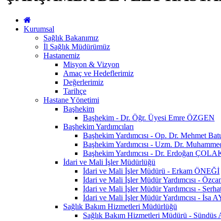
Kurumsal
Sağlık Bakanımız
İl Sağlık Müdürümüz
Hastanemiz
Misyon & Vizyon
Amaç ve Hedeflerimiz
Değerlerimiz
Tarihçe
Hastane Yönetimi
Başhekim
Başhekim - Dr. Öğr. Üyesi Emre ÖZGEN
Başhekim Yardımcıları
Başhekim Yardımcısı - Op. Dr. Mehmet Ba
Başhekim Yardımcısı - Uzm. Dr. Muhamm
Başhekim Yardımcısı - Dr. Erdoğan ÇOLA
İdari ve Mali İşler Müdürlüğü
İdari ve Mali İşler Müdürü - Erkam ÖNEĞİ
İdari ve Mali İşler Müdür Yardımcısı - Öz
İdari ve Mali İşler Müdür Yardımcısı - Se
İdari ve Mali İşler Müdür Yardımcısı - İsa
Sağlık Bakım Hizmetleri Müdürlüğü
Sağlık Bakım Hizmetleri Müdürü - Sündü