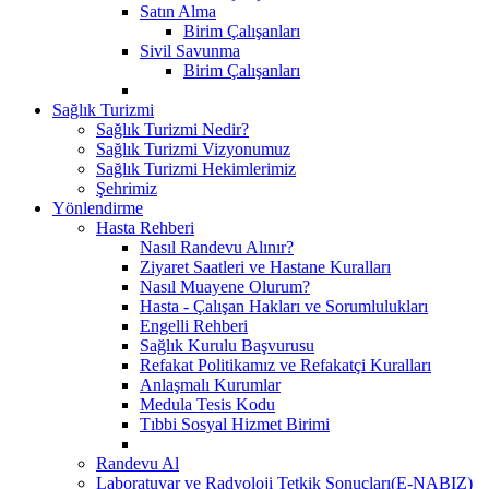
Satın Alma
Birim Çalışanları
Sivil Savunma
Birim Çalışanları
Sağlık Turizmi
Sağlık Turizmi Nedir?
Sağlık Turizmi Vizyonumuz
Sağlık Turizmi Hekimlerimiz
Şehrimiz
Yönlendirme
Hasta Rehberi
Nasıl Randevu Alınır?
Ziyaret Saatleri ve Hastane Kuralları
Nasıl Muayene Olurum?
Hasta - Çalışan Hakları ve Sorumlulukları
Engelli Rehberi
Sağlık Kurulu Başvurusu
Refakat Politikamız ve Refakatçi Kuralları
Anlaşmalı Kurumlar
Medula Tesis Kodu
Tıbbi Sosyal Hizmet Birimi
Randevu Al
Laboratuvar ve Radyoloji Tetkik Sonuçları(E-NABIZ)