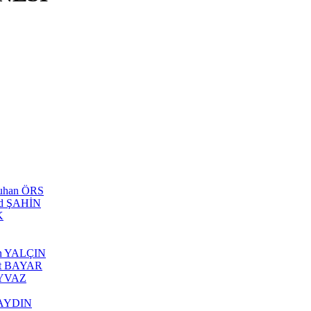
tuhan ÖRS
ed ŞAHİN
K
can YALÇIN
rhat BAYAR
 AYVAZ
s AYDIN