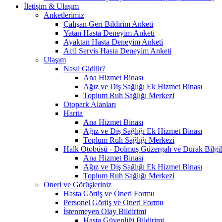
İletişim & Ulaşım
Anketlerimiz
Çalışan Geri Bildirim Anketi
Yatan Hasta Deneyim Anketi
Ayaktan Hasta Deneyim Anketi
Acil Servis Hasta Deneyim Anketi
Ulaşım
Nasıl Gidilir?
Ana Hizmet Binası
Ağız ve Diş Sağlığı Ek Hizmet Binası
Toplum Ruh Sağlığı Merkezi
Otopark Alanları
Harita
Ana Hizmet Binası
Ağız ve Diş Sağlığı Ek Hizmet Binası
Toplum Ruh Sağlığı Merkezi
Halk Otobüsü - Dolmuş Güzergah ve Durak Bilgil
Ana Hizmet Binası
Ağız ve Diş Sağlığı Ek Hizmet Binası
Toplum Ruh Sağlığı Merkezi
Öneri ve Görüşleriniz
Hasta Görüş ve Öneri Formu
Personel Görüş ve Öneri Formu
İstenmeyen Olay Bildirimi
Hasta Güvenliği Bildirimi