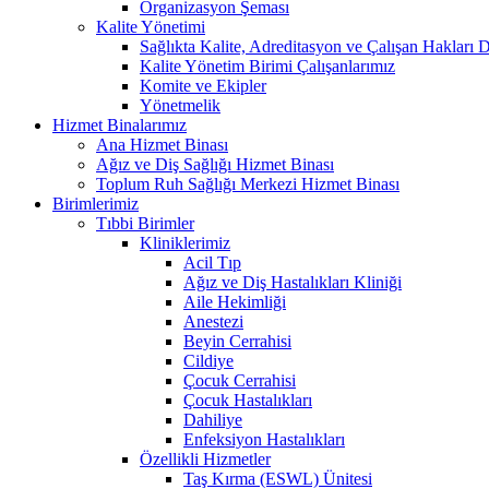
Organizasyon Şeması
Kalite Yönetimi
Sağlıkta Kalite, Adreditasyon ve Çalışan Hakları D
Kalite Yönetim Birimi Çalışanlarımız
Komite ve Ekipler
Yönetmelik
Hizmet Binalarımız
Ana Hizmet Binası
Ağız ve Diş Sağlığı Hizmet Binası
Toplum Ruh Sağlığı Merkezi Hizmet Binası
Birimlerimiz
Tıbbi Birimler
Kliniklerimiz
Acil Tıp
Ağız ve Diş Hastalıkları Kliniği
Aile Hekimliği
Anestezi
Beyin Cerrahisi
Cildiye
Çocuk Cerrahisi
Çocuk Hastalıkları
Dahiliye
Enfeksiyon Hastalıkları
Özellikli Hizmetler
Taş Kırma (ESWL) Ünitesi