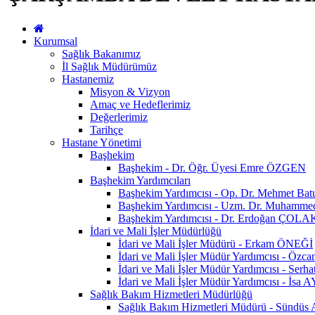
Kurumsal
Sağlık Bakanımız
İl Sağlık Müdürümüz
Hastanemiz
Misyon & Vizyon
Amaç ve Hedeflerimiz
Değerlerimiz
Tarihçe
Hastane Yönetimi
Başhekim
Başhekim - Dr. Öğr. Üyesi Emre ÖZGEN
Başhekim Yardımcıları
Başhekim Yardımcısı - Op. Dr. Mehmet Ba
Başhekim Yardımcısı - Uzm. Dr. Muhamm
Başhekim Yardımcısı - Dr. Erdoğan ÇOLA
İdari ve Mali İşler Müdürlüğü
İdari ve Mali İşler Müdürü - Erkam ÖNEĞİ
İdari ve Mali İşler Müdür Yardımcısı - Öz
İdari ve Mali İşler Müdür Yardımcısı - Se
İdari ve Mali İşler Müdür Yardımcısı - İsa
Sağlık Bakım Hizmetleri Müdürlüğü
Sağlık Bakım Hizmetleri Müdürü - Sündü