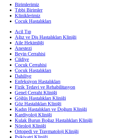
Birimlerimiz
Tıbbi Birimler
Kliniklerimiz
Çocuk Hastalıkları
Acil Tıp
Ağız ve Diş Hastalıkları Kliniği
Aile Hekimliği
Anestezi
Beyin Cerrahisi
Cildiye
Çocuk Cerrahisi
Çocuk Hastalıkları
Dahiliye
Enfeksiyon Hastalıkları
Fizik Tedavi ve Rehabilitasyon
Genel Cerrahi Kliniği
Göğüs Hastalıkları Kliniği
Göz Hastalıkları Kliniği
Kadın Hastalıkları ve Doğum Kliniği
Kardiyoloji Kliniği
Kulak Burun Boğaz Hastalıkları Kliniği
Nöroloji Kliniği
Ortopedi ve Travmatoloji Kliniği
Psikiyatri Kliniği