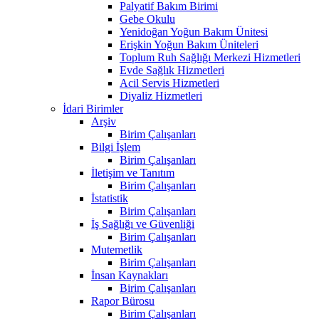
Palyatif Bakım Birimi
Gebe Okulu
Yenidoğan Yoğun Bakım Ünitesi
Erişkin Yoğun Bakım Üniteleri
Toplum Ruh Sağlığı Merkezi Hizmetleri
Evde Sağlık Hizmetleri
Acil Servis Hizmetleri
Diyaliz Hizmetleri
İdari Birimler
Arşiv
Birim Çalışanları
Bilgi İşlem
Birim Çalışanları
İletişim ve Tanıtım
Birim Çalışanları
İstatistik
Birim Çalışanları
İş Sağlığı ve Güvenliği
Birim Çalışanları
Mutemetlik
Birim Çalışanları
İnsan Kaynakları
Birim Çalışanları
Rapor Bürosu
Birim Çalışanları