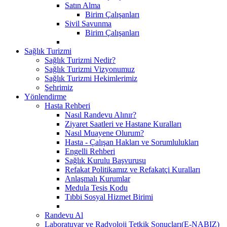
Satın Alma
Birim Çalışanları
Sivil Savunma
Birim Çalışanları
Sağlık Turizmi
Sağlık Turizmi Nedir?
Sağlık Turizmi Vizyonumuz
Sağlık Turizmi Hekimlerimiz
Şehrimiz
Yönlendirme
Hasta Rehberi
Nasıl Randevu Alınır?
Ziyaret Saatleri ve Hastane Kuralları
Nasıl Muayene Olurum?
Hasta - Çalışan Hakları ve Sorumlulukları
Engelli Rehberi
Sağlık Kurulu Başvurusu
Refakat Politikamız ve Refakatçi Kuralları
Anlaşmalı Kurumlar
Medula Tesis Kodu
Tıbbi Sosyal Hizmet Birimi
Randevu Al
Laboratuvar ve Radyoloji Tetkik Sonuçları(E-NABIZ)