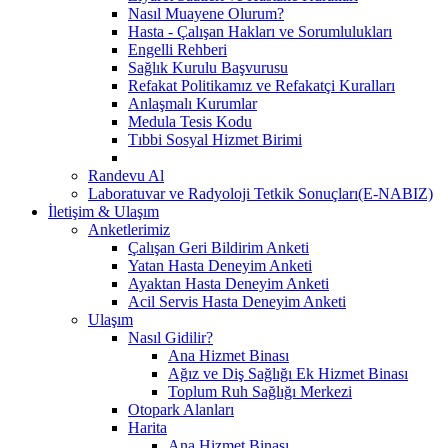
Nasıl Muayene Olurum?
Hasta - Çalışan Hakları ve Sorumlulukları
Engelli Rehberi
Sağlık Kurulu Başvurusu
Refakat Politikamız ve Refakatçi Kuralları
Anlaşmalı Kurumlar
Medula Tesis Kodu
Tıbbi Sosyal Hizmet Birimi
Randevu Al
Laboratuvar ve Radyoloji Tetkik Sonuçları(E-NABIZ)
İletişim & Ulaşım
Anketlerimiz
Çalışan Geri Bildirim Anketi
Yatan Hasta Deneyim Anketi
Ayaktan Hasta Deneyim Anketi
Acil Servis Hasta Deneyim Anketi
Ulaşım
Nasıl Gidilir?
Ana Hizmet Binası
Ağız ve Diş Sağlığı Ek Hizmet Binası
Toplum Ruh Sağlığı Merkezi
Otopark Alanları
Harita
Ana Hizmet Binası