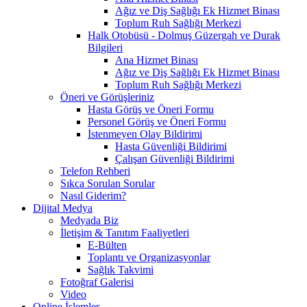
Ağız ve Diş Sağlığı Ek Hizmet Binası
Toplum Ruh Sağlığı Merkezi
Halk Otobüsü - Dolmuş Güzergah ve Durak
Bilgileri
Ana Hizmet Binası
Ağız ve Diş Sağlığı Ek Hizmet Binası
Toplum Ruh Sağlığı Merkezi
Öneri ve Görüşleriniz
Hasta Görüş ve Öneri Formu
Personel Görüş ve Öneri Formu
İstenmeyen Olay Bildirimi
Hasta Güvenliği Bildirimi
Çalışan Güvenliği Bildirimi
Telefon Rehberi
Sıkca Sorulan Sorular
Nasıl Giderim?
Dijital Medya
Medyada Biz
İletişim & Tanıtım Faaliyetleri
E-Bülten
Toplantı ve Organizasyonlar
Sağlık Takvimi
Fotoğraf Galerisi
Video
Online İşlemler