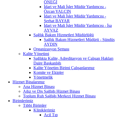
ÖNEĞİ
İdari ve Mali İşler Müdür Yardımcısı -
Özcan YALÇIN
İdari ve Mali İşler Müdür Yardımcısı -
Serhat BAYAR
İdari ve Mali İşler Müdür Yardımcısı - İsa
AYVAZ
Sağlık Bakım Hizmetleri Müdürlüğü
Sağlık Bakım Hizmetleri Müdürü - Sündüs
AYDIN
Organizasyon Şeması
Kalite Yönetimi
Sağlıkta Kalite, Adreditasyon ve Çalışan Hakları
Daire Başkanlığı
Kalite Yönetim Birimi Çalışanlarımız
Komite ve Ekipler
Yönetmelik
Hizmet Binalarımız
Ana Hizmet Binası
Ağız ve Diş Sağlığı Hizmet Binası
Toplum Ruh Sağlığı Merkezi Hizmet Binası
Birimlerimiz
Tıbbi Birimler
Kliniklerimiz
Acil Tıp