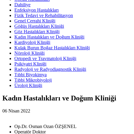
Dahiliye
Enfeksiyon Hastalıkları
Fizik Tedavi ve Rehabilitasyon
Genel Cerrahi Kliniği
Göğüs Hastalıkları Kliniği
Göz Hastalıkları Kliniği
Kadın Hastalıkları ve Doğum Kliniği
Kardiyoloji Kliniği
Kulak Burun Boğaz Hastalıkları Kliniği
Nöroloji Kliniği
Ortopedi ve Travmatoloji Kliniği
Psikiyatri Kliniği
Radyoloji ve Radyodiagnostik Kliniği
Tıbbi Biyokimya
Tıbbi Mikrobiyoloji
Üroloji Kliniği
Kadın Hastalıkları ve Doğum Kliniği
06 Nisan 2022
Op.Dr. Osman Ozan ÖZŞENEL
Operatör Doktor