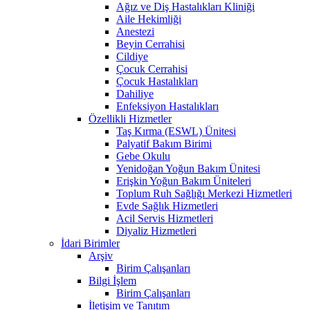
Ağız ve Diş Hastalıkları Kliniği
Aile Hekimliği
Anestezi
Beyin Cerrahisi
Cildiye
Çocuk Cerrahisi
Çocuk Hastalıkları
Dahiliye
Enfeksiyon Hastalıkları
Özellikli Hizmetler
Taş Kırma (ESWL) Ünitesi
Palyatif Bakım Birimi
Gebe Okulu
Yenidoğan Yoğun Bakım Ünitesi
Erişkin Yoğun Bakım Üniteleri
Toplum Ruh Sağlığı Merkezi Hizmetleri
Evde Sağlık Hizmetleri
Acil Servis Hizmetleri
Diyaliz Hizmetleri
İdari Birimler
Arşiv
Birim Çalışanları
Bilgi İşlem
Birim Çalışanları
İletişim ve Tanıtım