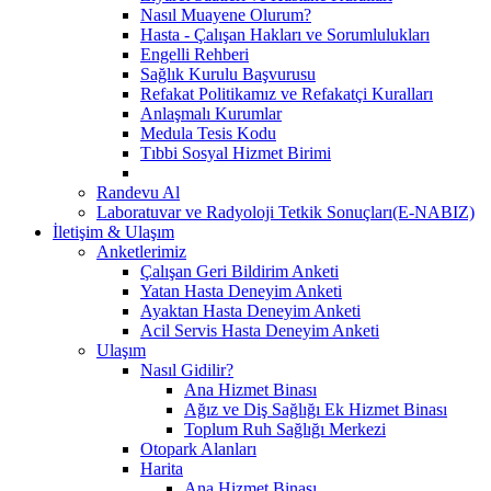
Nasıl Muayene Olurum?
Hasta - Çalışan Hakları ve Sorumlulukları
Engelli Rehberi
Sağlık Kurulu Başvurusu
Refakat Politikamız ve Refakatçi Kuralları
Anlaşmalı Kurumlar
Medula Tesis Kodu
Tıbbi Sosyal Hizmet Birimi
Randevu Al
Laboratuvar ve Radyoloji Tetkik Sonuçları(E-NABIZ)
İletişim & Ulaşım
Anketlerimiz
Çalışan Geri Bildirim Anketi
Yatan Hasta Deneyim Anketi
Ayaktan Hasta Deneyim Anketi
Acil Servis Hasta Deneyim Anketi
Ulaşım
Nasıl Gidilir?
Ana Hizmet Binası
Ağız ve Diş Sağlığı Ek Hizmet Binası
Toplum Ruh Sağlığı Merkezi
Otopark Alanları
Harita
Ana Hizmet Binası