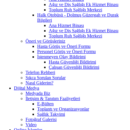
Ağız ve Diş Sağlığı Ek Hizmet Binası
Toplum Ruh Sağlığı Merkezi
Halk Otobüsü - Dolmuş Güzergah ve Durak
Bilgileri
Ana Hizmet Binası
Ağız ve Diş Sağlığı Ek Hizmet Binası
Toplum Ruh Sağlığı Merkezi
Öneri ve Görüşleriniz
Hasta Görüş ve Öneri Formu
Personel Görüş ve Öneri Formu
İstenmeyen Olay Bildirimi
Hasta Güvenliği Bildirimi
Çalışan Güvenliği Bildirimi
Telefon Rehberi
Sıkca Sorulan Sorular
Nasıl Giderim?
Dijital Medya
Medyada Biz
İletişim & Tanıtım Faaliyetleri
E-Bülten
Toplantı ve Organizasyonlar
Sağlık Takvimi
Fotoğraf Galerisi
Video
Online İşlemler