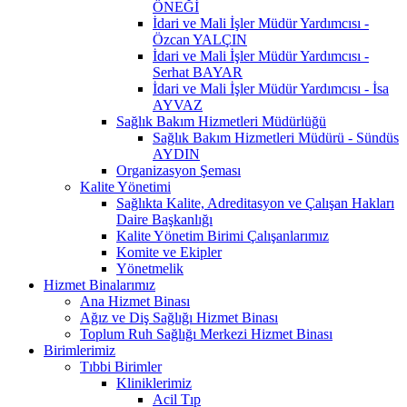
ÖNEĞİ
İdari ve Mali İşler Müdür Yardımcısı -
Özcan YALÇIN
İdari ve Mali İşler Müdür Yardımcısı -
Serhat BAYAR
İdari ve Mali İşler Müdür Yardımcısı - İsa
AYVAZ
Sağlık Bakım Hizmetleri Müdürlüğü
Sağlık Bakım Hizmetleri Müdürü - Sündüs
AYDIN
Organizasyon Şeması
Kalite Yönetimi
Sağlıkta Kalite, Adreditasyon ve Çalışan Hakları
Daire Başkanlığı
Kalite Yönetim Birimi Çalışanlarımız
Komite ve Ekipler
Yönetmelik
Hizmet Binalarımız
Ana Hizmet Binası
Ağız ve Diş Sağlığı Hizmet Binası
Toplum Ruh Sağlığı Merkezi Hizmet Binası
Birimlerimiz
Tıbbi Birimler
Kliniklerimiz
Acil Tıp