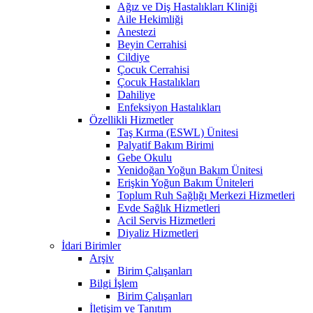
Ağız ve Diş Hastalıkları Kliniği
Aile Hekimliği
Anestezi
Beyin Cerrahisi
Cildiye
Çocuk Cerrahisi
Çocuk Hastalıkları
Dahiliye
Enfeksiyon Hastalıkları
Özellikli Hizmetler
Taş Kırma (ESWL) Ünitesi
Palyatif Bakım Birimi
Gebe Okulu
Yenidoğan Yoğun Bakım Ünitesi
Erişkin Yoğun Bakım Üniteleri
Toplum Ruh Sağlığı Merkezi Hizmetleri
Evde Sağlık Hizmetleri
Acil Servis Hizmetleri
Diyaliz Hizmetleri
İdari Birimler
Arşiv
Birim Çalışanları
Bilgi İşlem
Birim Çalışanları
İletişim ve Tanıtım